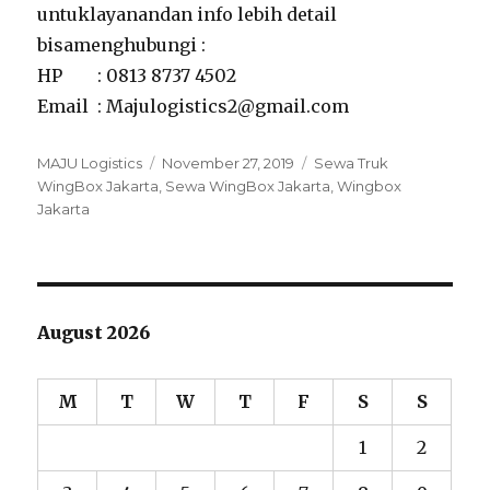
untuklayanandan info lebih detail
bisamenghubungi :
HP : 0813 8737 4502
Email : Majulogistics2@gmail.com
Author
MAJU Logistics
Posted
November 27, 2019
Tags
Sewa Truk
WingBox Jakarta
,
on
Sewa WingBox Jakarta
,
Wingbox
Jakarta
August 2026
M
T
W
T
F
S
S
1
2