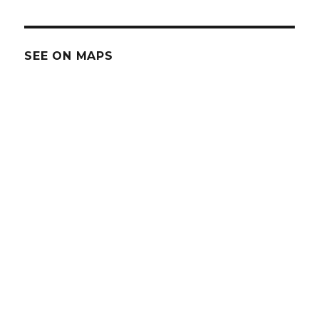
SEE ON MAPS