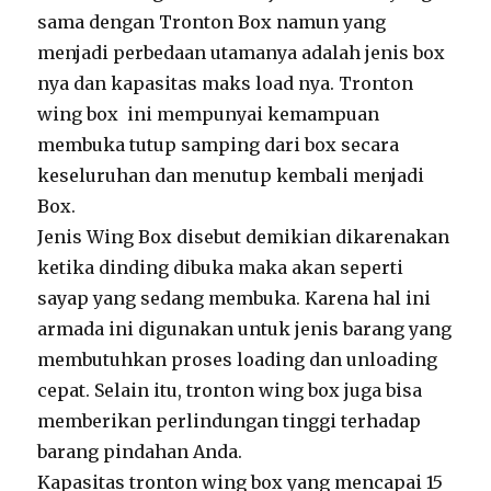
sama dengan Tronton Box namun yang
menjadi perbedaan utamanya adalah jenis box
nya dan kapasitas maks load nya. Tronton
wing box ini mempunyai kemampuan
membuka tutup samping dari box secara
keseluruhan dan menutup kembali menjadi
Box.
Jenis Wing Box disebut demikian dikarenakan
ketika dinding dibuka maka akan seperti
sayap yang sedang membuka. Karena hal ini
armada ini digunakan untuk jenis barang yang
membutuhkan proses loading dan unloading
cepat. Selain itu, tronton wing box juga bisa
memberikan perlindungan tinggi terhadap
barang pindahan Anda.
Kapasitas tronton wing box yang mencapai 15