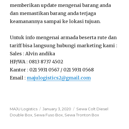
memberikan update mengenai barang anda
dan memastikan barang anda terjaga
keamanannya sampai ke lokasi tujuan.
Untuk info mengenai armada beserta rute dan
tariff bisa langsung hubungi marketing kami :
Sales : Alvin andika
HP/WA : 0813 8737 4502
Kantor : 021 5931 0567 / 021 5931 0568
Email :
majulogistics2
@gmail.com
Author
MAJU Logistics
Posted
January 3, 2020
Tags
Sewa Colt Diesel
Double Box
,
Sewa Fuso Box
on
,
Sewa Tronton Box