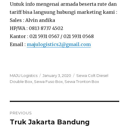
Untuk info mengenai armada beserta rute dan
tariff bisa langsung hubungi marketing kami :
Sales : Alvin andika
HP/WA : 0813 8737 4502
Kantor : 021 5931 0567 / 021 5931 0568
Email :
majulogistics2
@gmail.com
Author
MAJU Logistics
Posted
January 3, 2020
Tags
Sewa Colt Diesel
Double Box
,
Sewa Fuso Box
on
,
Sewa Tronton Box
Post
PREVIOUS
navigation
Truk Jakarta Bandung
Previous