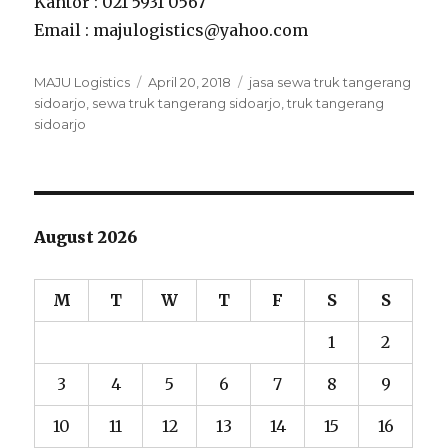
Kantor : 021 5931 0567
Email : majulogistics@yahoo.com
Author
MAJU Logistics
Posted
April 20, 2018
Tags
jasa sewa truk tangerang
sidoarjo
,
sewa truk tangerang sidoarjo
on
,
truk tangerang
sidoarjo
August 2026
M
T
W
T
F
S
S
1
2
3
4
5
6
7
8
9
10
11
12
13
14
15
16