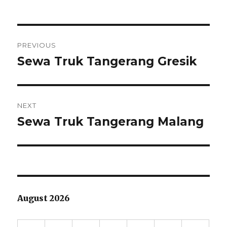
Post
PREVIOUS
navigation
Sewa Truk Tangerang Gresik
Previous
post:
NEXT
Sewa Truk Tangerang Malang
Next
post:
August 2026