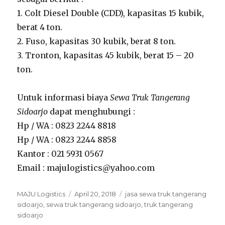
1. Colt Diesel Double (CDD), kapasitas 15 kubik,
berat 4 ton.
2. Fuso, kapasitas 30 kubik, berat 8 ton.
3. Tronton, kapasitas 45 kubik, berat 15 – 20
ton.
Untuk informasi biaya
Sewa Truk Tangerang
Sidoarjo
dapat menghubungi :
Hp / WA : 0823 2244 8818
Hp / WA : 0823 2244 8858
Kantor : 021 5931 0567
Email : majulogistics@yahoo.com
Author
MAJU Logistics
Posted
April 20, 2018
Tags
jasa sewa truk tangerang
sidoarjo
,
sewa truk tangerang sidoarjo
on
,
truk tangerang
sidoarjo