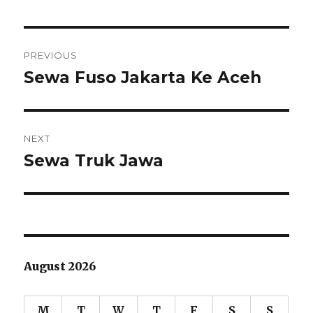
Post
PREVIOUS
navigation
Sewa Fuso Jakarta Ke Aceh
Previous
post:
NEXT
Sewa Truk Jawa
Next
post:
August 2026
M
T
W
T
F
S
S