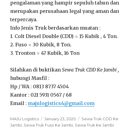
pengalaman yang hampir sepuluh tahun dan
merupakan perusahaan legal yang aman dan
terpercaya.
Info Jenis Truk berdasarkan muatan :
1. Colt Diesel Double (CDD) = 15 Kubik , 4 Ton.
2. Fuso = 30 Kubik, 8 Ton.
3. Tronton = 47 Kubik, 16 Ton
Silahkan di buktikan
Sewa Truk CDD Ke Jambi ,
hubungi Masfil :
Hp / WA : 0813 8737 4504
Kantor : 021 5931 0567 / 68
Email :
majulogistics4@gmail.com
Author
MAJU Logistics
Posted
January 23, 2020
Tags
Sewa Truk CDD Ke
Jambi
,
Sewa Truk Fuso Ke Jambi
on
,
Sewa Truk Ke Jambi