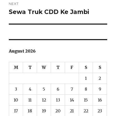
NEXT
Sewa Truk CDD Ke Jambi
Next
post:
August 2026
M
T
W
T
F
S
S
1
2
3
4
5
6
7
8
9
10
11
12
13
14
15
16
17
18
19
20
21
22
23