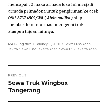
mencapai 30 maka armada fuso ini menjadi
armada primadona untuk pengiriman ke aceh.
0813 8737 4502/WA ( Alvin andika )
siap
memberikan informasi mengenai truk
ataupun tujuan lainnya.
Author
MAJU Logistics
Posted
January 21, 2020
Tags
Sewa Fuso Aceh
Jakrta
,
Sewa Fuso Jakarta Aceh
on
,
Sewa Truk Jakarta Aceh
Post
PREVIOUS
navigation
Sewa Truk Wingbox
Previous
Tangerang
post: