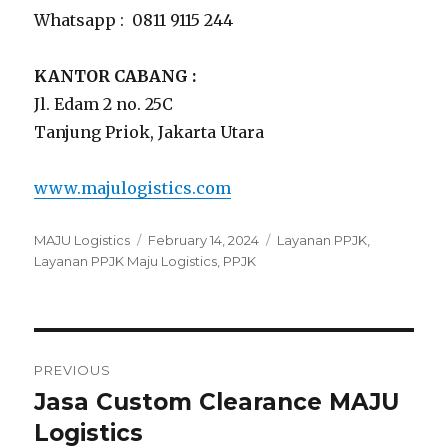
Whatsapp : 0811 9115 244
KANTOR CABANG :
Jl. Edam 2 no. 25C
Tanjung Priok, Jakarta Utara
www.majulogistics.com
Author
MAJU Logistics
Posted
February 14, 2024
Tags
Layanan PPJK
,
Layanan PPJK Maju Logistics
on
,
PPJK
Post
PREVIOUS
navigation
Jasa Custom Clearance MAJU
Previous
Logistics
post: