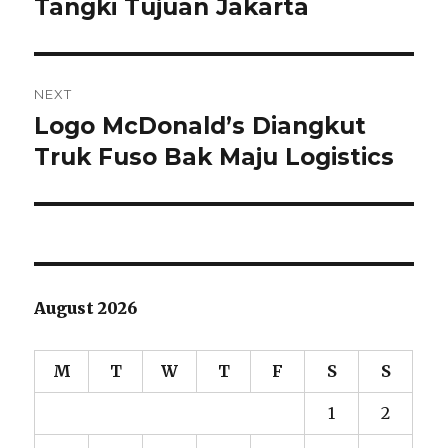
Tangki Tujuan Jakarta
post:
NEXT
Logo McDonald’s Diangkut
Next
Truk Fuso Bak Maju Logistics
post:
August 2026
M
T
W
T
F
S
S
1
2