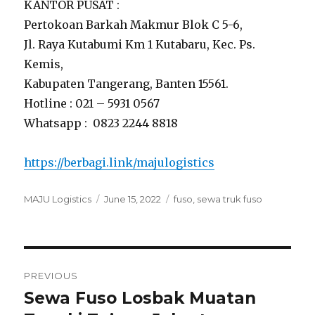
KANTOR PUSAT :
Pertokoan Barkah Makmur Blok C 5-6,
Jl. Raya Kutabumi Km 1 Kutabaru, Kec. Ps.
Kemis,
Kabupaten Tangerang, Banten 15561.
Hotline : 021 – 5931 0567
Whatsapp : 0823 2244 8818
https://berbagi.link/majulogistics
Author
MAJU Logistics
Posted
June 15, 2022
Tags
fuso
,
sewa truk fuso
on
Post
PREVIOUS
navigation
Sewa Fuso Losbak Muatan
Previous