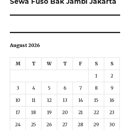
Sewa Fuso Bak Jambi Jakarta
Next
post:
August 2026
M
T
W
T
F
S
S
1
2
3
4
5
6
7
8
9
10
11
12
13
14
15
16
17
18
19
20
21
22
23
24
25
26
27
28
29
30