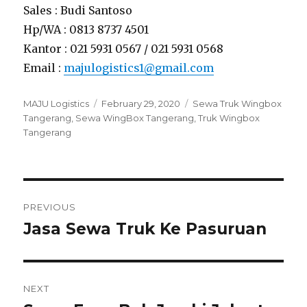
Sales : Budi Santoso
Hp/WA : 0813 8737 4501
Kantor : 021 5931 0567 / 021 5931 0568
Email :
majulogistics1@gmail.com
Author
MAJU Logistics
Posted
February 29, 2020
Tags
Sewa Truk Wingbox
Tangerang
,
Sewa WingBox Tangerang
on
,
Truk Wingbox
Tangerang
Post
PREVIOUS
navigation
Jasa Sewa Truk Ke Pasuruan
Previous
post:
NEXT