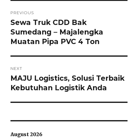
Post
PREVIOUS
navigation
Sewa Truk CDD Bak
Previous
Sumedang – Majalengka
post:
Muatan Pipa PVC 4 Ton
NEXT
MAJU Logistics, Solusi Terbaik
Next
Kebutuhan Logistik Anda
post:
August 2026