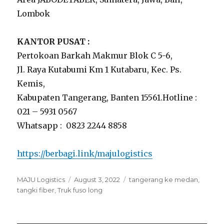
Lombok
KANTOR PUSAT :
Pertokoan Barkah Makmur Blok C 5-6,
Jl. Raya Kutabumi Km 1 Kutabaru, Kec. Ps.
Kemis,
Kabupaten Tangerang, Banten 15561.Hotline :
021 – 5931 0567
Whatsapp : 0823 2244 8858
https://berbagi.link/majulogistics
Author
MAJU Logistics
Posted
August 3, 2022
Tags
tangerang ke medan
,
tangki fiber
,
Truk fuso long
on