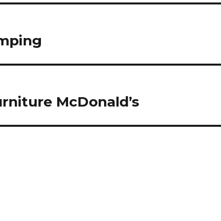
amping
rniture McDonald’s