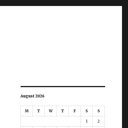
August 2026
M
T
W
T
F
S
S
1
2