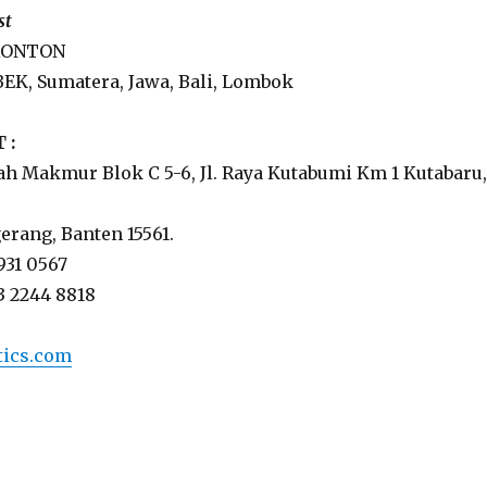
st
TRONTON
K, Sumatera, Jawa, Bali, Lombok
 :
h Makmur Blok C 5-6, Jl. Raya Kutabumi Km 1 Kutabaru,
rang, Banten 15561.
5931 0567
3 2244 8818
tics.com