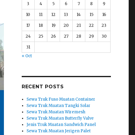
3
4
5
6
7
8
9
10
11
12
13
14
15
16
17
18
19
20
21
22
23
24
25
26
27
28
29
30
31
« Oct
RECENT POSTS
Sewa Truk Fuso Muatan Container
Sewa Truk Muatan Tangki Solar
Sewa Truk Muatan Wiremesh
Sewa Truk Muatan Butterfly Valve
Jenis Truk Muatan Sandwich Panel
Sewa Truk Muatan Jerigen Palet