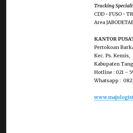
Trucking Speciali
CDD • FUSO • 
Area JABODETABE
KANTOR PUSAT
Pertokoan Barka
Kec. Ps. Kemis,
Kabupaten Tange
Hotline : 021 – 
Whatsapp : 082
www.majulogis