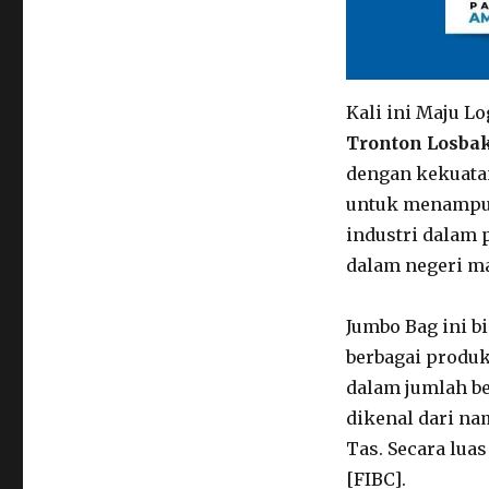
Kali ini Maju L
Tronton Losba
dengan kekuatan
untuk menampun
industri dalam
dalam negeri ma
Jumbo Bag ini 
berbagai produk
dalam jumlah be
dikenal dari nam
Tas. Secara lua
[FIBC].