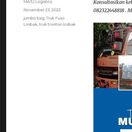
Author
MAJU Logistics
Konsultasikan ke
Posted
November 23, 2022
082322448818 . M
on
Tags
jumbo bag
,
Truk Fuso
Losbak
,
truk tronton losbak