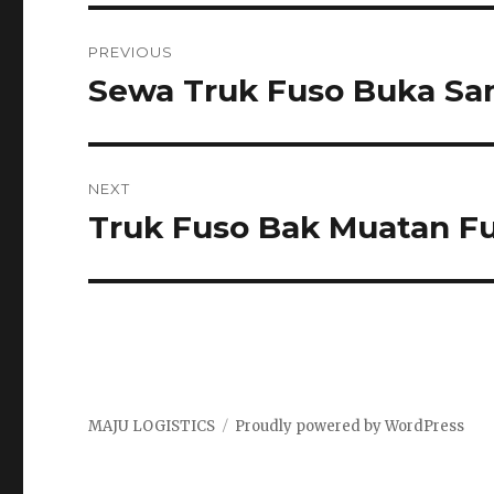
Post
PREVIOUS
navigation
Sewa Truk Fuso Buka S
Previous
post:
NEXT
Truk Fuso Bak Muatan Fu
Next
post:
MAJU LOGISTICS
Proudly powered by WordPress