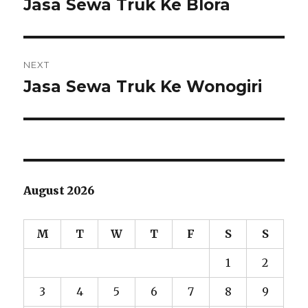
Jasa Sewa Truk Ke Blora
Previous
post:
NEXT
Jasa Sewa Truk Ke Wonogiri
Next
post:
August 2026
M
T
W
T
F
S
S
1
2
3
4
5
6
7
8
9