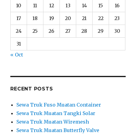
10
11
12
13
14
15
16
17
18
19
20
21
22
23
24
25
26
27
28
29
30
31
« Oct
RECENT POSTS
Sewa Truk Fuso Muatan Container
Sewa Truk Muatan Tangki Solar
Sewa Truk Muatan Wiremesh
Sewa Truk Muatan Butterfly Valve