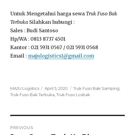
Untuk Mengetahui harga sewa
Truk Fuso Bak
Terbuka
Silahkan hubungi :
Sales : Budi Santoso
Hp/WA : 0813 8737 4501
Kantor : 021 5931 0567 / 021 5931 0568
Email :
majulogistics1@gmail.com
Author
MAJU Logistics
Posted
April 5, 2020
Tags
Truk Fuso Bak Samping
,
Truk Fuso Bak Terbuka
on
,
Truk Fuso Losbak
Post
PREVIOUS
navigation