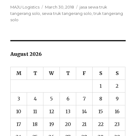
Author
MAJU Logistics
Posted
March 30, 2018
Tags
jasa sewa truk
tangerang solo
,
sewa truk tangerang solo
on
,
truk tangerang
solo
August 2026
M
T
W
T
F
S
S
1
2
3
4
5
6
7
8
9
10
11
12
13
14
15
16
17
18
19
20
21
22
23