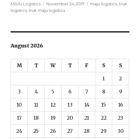
Author
MAJU Logistics
Posted
November 24, 2017
Tags
maju logistics
,
truk
logistics
,
truk maju logistics
on
August 2026
M
T
W
T
F
S
S
1
2
3
4
5
6
7
8
9
10
11
12
13
14
15
16
17
18
19
20
21
22
23
24
25
26
27
28
29
30