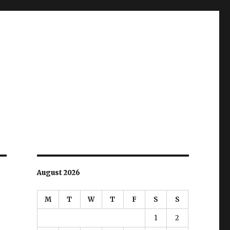
August 2026
M
T
W
T
F
S
S
1
2