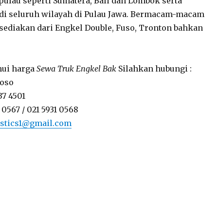
 pulau seperti Sumatera, Bali dan Lombok serta
 di seluruh wilayah di Pulau Jawa. Bermacam-macam
 sediakan dari Engkel Double, Fuso, Tronton bahkan
ui harga
Sewa Truk Engkel Bak
Silahkan hubungi :
toso
37 4501
 0567 / 021 5931 0568
istics1@gmail.com