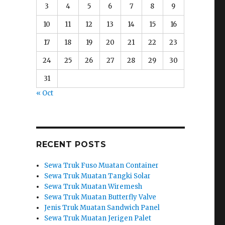
3
4
5
6
7
8
9
10
11
12
13
14
15
16
17
18
19
20
21
22
23
24
25
26
27
28
29
30
31
« Oct
RECENT POSTS
Sewa Truk Fuso Muatan Container
Sewa Truk Muatan Tangki Solar
Sewa Truk Muatan Wiremesh
Sewa Truk Muatan Butterfly Valve
Jenis Truk Muatan Sandwich Panel
Sewa Truk Muatan Jerigen Palet