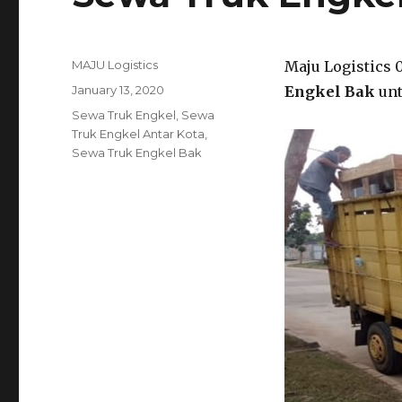
Author
MAJU Logistics
Maju Logistics 
Posted
January 13, 2020
Engkel Bak
unt
on
Tags
Sewa Truk Engkel
,
Sewa
Truk Engkel Antar Kota
,
Sewa Truk Engkel Bak