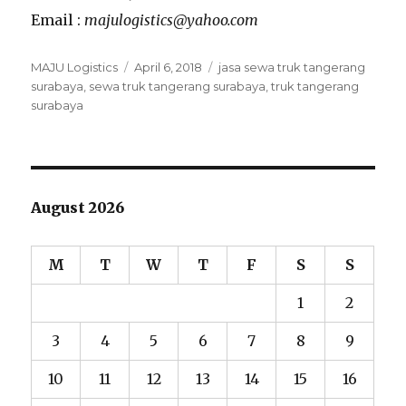
Email :
majulogistics@yahoo.com
Author
MAJU Logistics
Posted
April 6, 2018
Tags
jasa sewa truk tangerang
surabaya
,
sewa truk tangerang surabaya
on
,
truk tangerang
surabaya
August 2026
M
T
W
T
F
S
S
1
2
3
4
5
6
7
8
9
10
11
12
13
14
15
16