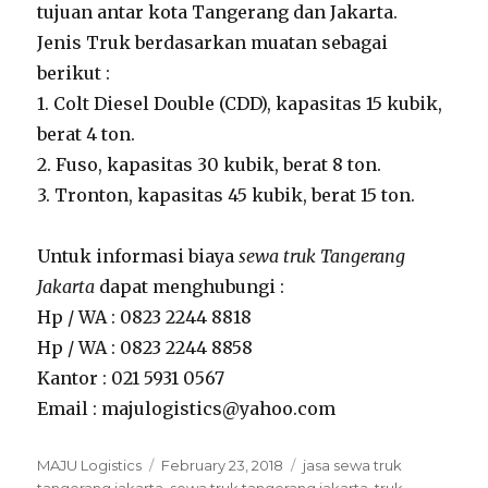
tujuan antar kota Tangerang dan Jakarta.
Jenis Truk berdasarkan muatan sebagai
berikut :
1. Colt Diesel Double (CDD), kapasitas 15 kubik,
berat 4 ton.
2. Fuso, kapasitas 30 kubik, berat 8 ton.
3. Tronton, kapasitas 45 kubik, berat 15 ton.
Untuk informasi biaya
sewa truk Tangerang
Jakarta
dapat menghubungi :
Hp / WA : 0823 2244 8818
Hp / WA : 0823 2244 8858
Kantor : 021 5931 0567
Email : majulogistics@yahoo.com
Author
MAJU Logistics
Posted
February 23, 2018
Tags
jasa sewa truk