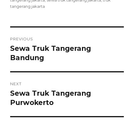
tangerang jakarta
on
,
sewa truk tangerang jakarta
,
truk
tangerang jakarta
Post
PREVIOUS
navigation
Sewa Truk Tangerang
Previous
Bandung
post:
NEXT
Sewa Truk Tangerang
Next
Purwokerto
post: