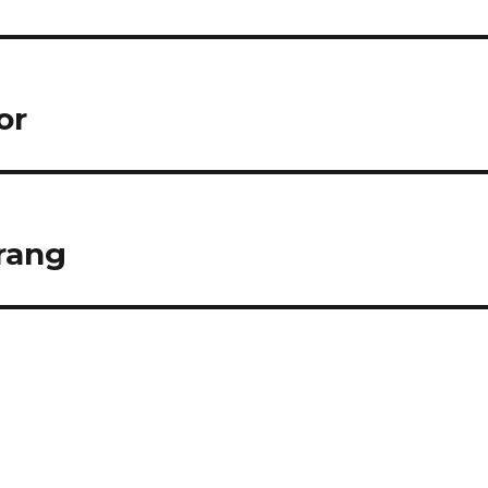
or
rang