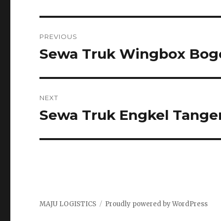
Post
PREVIOUS
navigation
Sewa Truk Wingbox Bog
Previous
post:
NEXT
Sewa Truk Engkel Tange
Next
post:
MAJU LOGISTICS
Proudly powered by WordPress