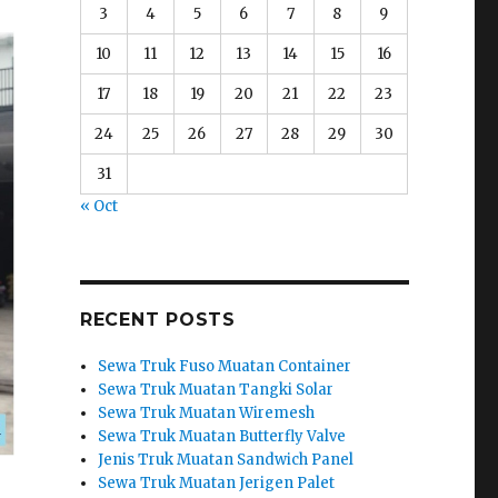
3
4
5
6
7
8
9
10
11
12
13
14
15
16
17
18
19
20
21
22
23
24
25
26
27
28
29
30
31
« Oct
RECENT POSTS
Sewa Truk Fuso Muatan Container
Sewa Truk Muatan Tangki Solar
Sewa Truk Muatan Wiremesh
Sewa Truk Muatan Butterfly Valve
Jenis Truk Muatan Sandwich Panel
Sewa Truk Muatan Jerigen Palet