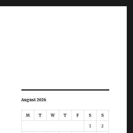
August 2026
M
T
W
T
F
S
S
1
2