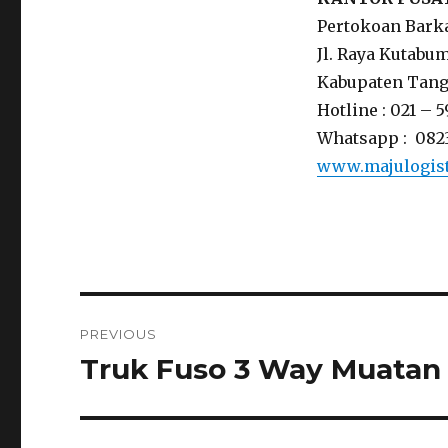
Pertokoan Bark
Jl. Raya Kutabum
Kabupaten Tange
Hotline : 021 – 
Whatsapp : 082
www.majulogis
Post
PREVIOUS
navigation
Truk Fuso 3 Way Muatan
Previous
post: