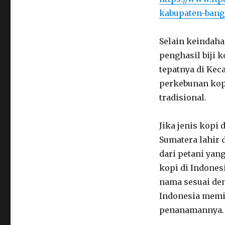
kabupaten-bangl
Selain keindaha
penghasil biji k
tepatnya di Kec
perkebunan kop
tradisional.
Jika jenis kopi 
Sumatera lahir 
dari petani yan
kopi di Indonesi
nama sesuai den
Indonesia memil
penanamannya.