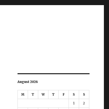
August 2026
M
T
W
T
F
S
S
1
2