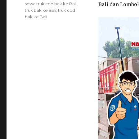
on
Tags
sewa truk cdd bak ke Bali
,
Bali dan Lombo
truk bak ke Bali
,
truk cdd
bak ke Bali