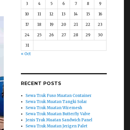
3
4
5
6
7
8
9
10
11
12
13
14
15
16
17
18
19
20
21
22
23
24
25
26
27
28
29
30
31
« Oct
RECENT POSTS
Sewa Truk Fuso Muatan Container
Sewa Truk Muatan Tangki Solar
Sewa Truk Muatan Wiremesh
Sewa Truk Muatan Butterfly Valve
Jenis Truk Muatan Sandwich Panel
Sewa Truk Muatan Jerigen Palet