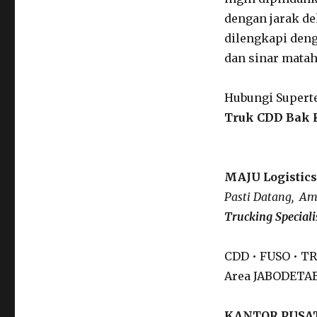
dengan jarak de
dilengkapi deng
dan sinar matah
Hubungi Super
Truk CDD Bak 
MAJU Logistics
Pasti Datang, Am
Trucking Speciali
CDD • FUSO • 
Area JABODETABE
KANTOR PUSAT