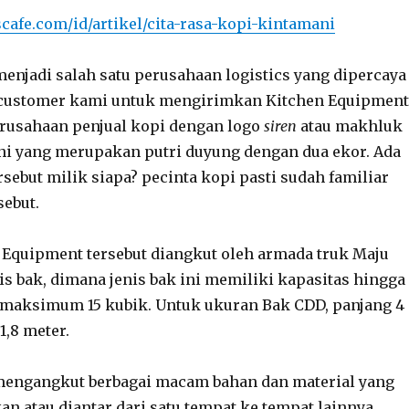
cafe.com/id/artikel/cita-rasa-kopi-kintamani
menjadi salah satu perusahaan logistics yang dipercaya
u customer kami untuk mengirimkan Kitchen Equipment
erusahaan penjual kopi dengan logo
siren
atau makhluk
ni yang merupakan putri duyung dengan dua ekor. Ada
rsebut milik siapa? pecinta kopi pasti sudah familiar
sebut.
Equipment tersebut diangkut oleh armada truk Maju
is bak, dimana jenis bak ini memiliki kapasitas hingga
 maksimum 15 kubik. Untuk ukuran Bak CDD, panjang 4
1,8 meter.
 mengangkut berbagai macam bahan dan material yang
an atau diantar dari satu tempat ke tempat lainnya