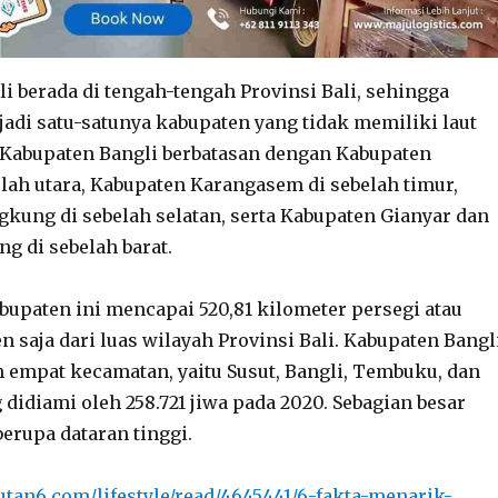
i berada di tengah-tengah Provinsi Bali, sehingga
jadi satu-satunya kabupaten yang tidak memiliki laut
 Kabupaten Bangli berbatasan dengan Kabupaten
elah utara, Kabupaten Karangasem di sebelah timur,
kung di sebelah selatan, serta Kabupaten Gianyar dan
g di sebelah barat.
bupaten ini mencapai 520,81 kilometer persegi atau
n saja dari luas wilayah Provinsi Bali. Kabupaten Bangl
m empat kecamatan, yaitu Susut, Bangli, Tembuku, dan
 didiami oleh 258.721 jiwa pada 2020. Sebagian besar
berupa dataran tinggi.
utan6.com/lifestyle/read/4645441/6-fakta-menarik-