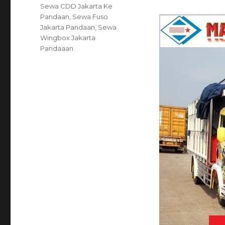
on
Tags
Sewa CDD Jakarta Ke
Pandaan
,
Sewa Fuso
Jakarta Pandaan
,
Sewa
Wingbox Jakarta
Pandaaan