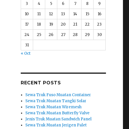
3
4
5
6
7
8
9
10
11
12
13
14
15
16
17
18
19
20
21
22
23
24
25
26
27
28
29
30
31
« Oct
RECENT POSTS
Sewa Truk Fuso Muatan Container
Sewa Truk Muatan Tangki Solar
Sewa Truk Muatan Wiremesh
Sewa Truk Muatan Butterfly Valve
Jenis Truk Muatan Sandwich Panel
Sewa Truk Muatan Jerigen Palet