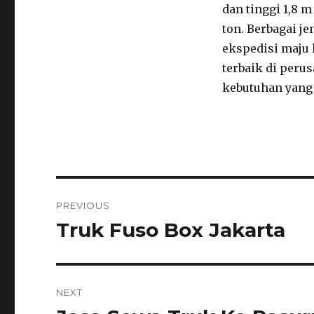
dan tinggi 1,8
ton. Berbagai j
ekspedisi maju 
terbaik di peru
kebutuhan yang 
Post
PREVIOUS
navigation
Truk Fuso Box Jakarta
Previous
post:
NEXT