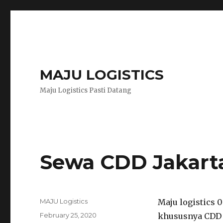
MAJU LOGISTICS
Maju Logistics Pasti Datang
Sewa CDD Jakart
Author
MAJU Logistics
Maju logistics 
Posted
February 25, 2020
khususnya CDD d