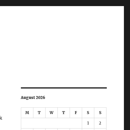
August 2026
M
T
W
T
F
S
S
k
1
2