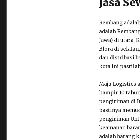
Jasa S
Rembang adalah 
adalah Rembang
Jawa) di utara,
Blora di selata
dan distribusi 
kota ini pastilah
Maju Logistics 
hampir 10 tahun
pengiriman di I
pastinya memud
pengiriman.Untu
keamanan baran
adalah barang 