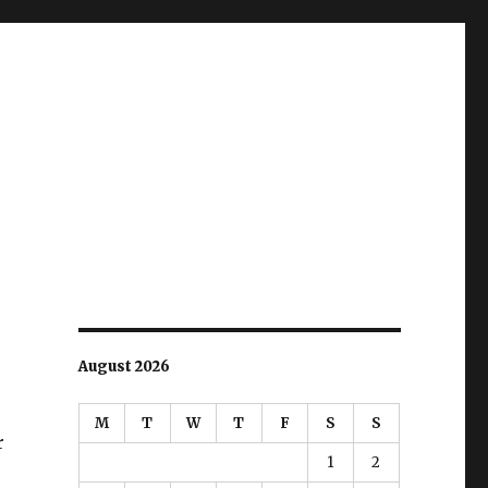
August 2026
M
T
W
T
F
S
S
r
1
2