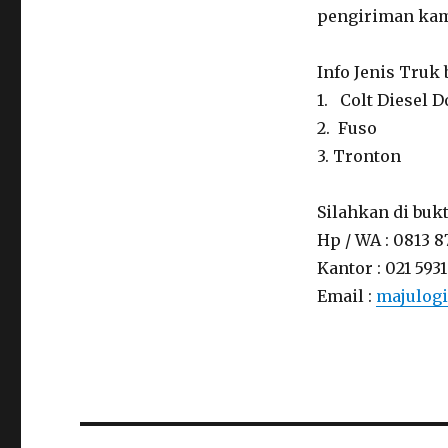
pengiriman kam
Info Jenis Truk
1. Colt Diesel D
2. Fuso 
3. Tronto
Silahkan di buk
Hp / WA : 0813 8
Kantor : 021 5931
Email :
majulog
Post