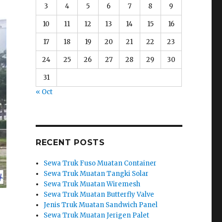
3
4
5
6
7
8
9
10
11
12
13
14
15
16
17
18
19
20
21
22
23
24
25
26
27
28
29
30
31
« Oct
RECENT POSTS
Sewa Truk Fuso Muatan Container
Sewa Truk Muatan Tangki Solar
Sewa Truk Muatan Wiremesh
Sewa Truk Muatan Butterfly Valve
Jenis Truk Muatan Sandwich Panel
Sewa Truk Muatan Jerigen Palet