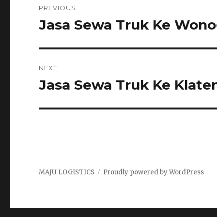
PREVIOUS
navigation
Jasa Sewa Truk Ke Wonog
Previous
post:
NEXT
Jasa Sewa Truk Ke Klate
Next
post:
MAJU LOGISTICS
Proudly powered by WordPress