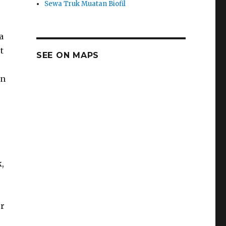
Sewa Truk Muatan Biofil
a
t
SEE ON MAPS
an
,
er