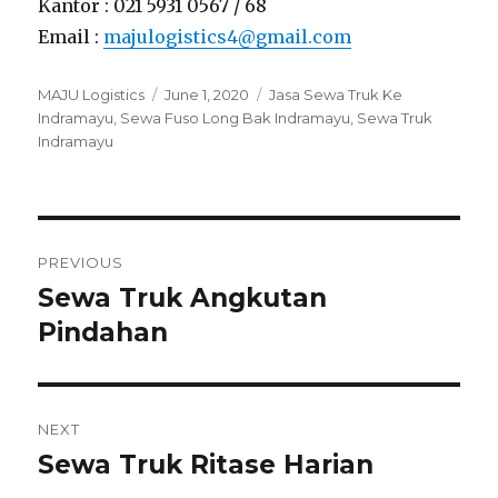
Kantor : 021 5931 0567 / 68
Email :
majulogistics4@gmail.com
Author
MAJU Logistics
Posted
June 1, 2020
Tags
Jasa Sewa Truk Ke
Indramayu
,
Sewa Fuso Long Bak Indramayu
on
,
Sewa Truk
Indramayu
Post
PREVIOUS
navigation
Sewa Truk Angkutan
Previous
Pindahan
post:
NEXT
Sewa Truk Ritase Harian
Next
post: