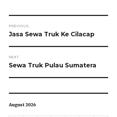
Post
PREVIOUS
navigation
Jasa Sewa Truk Ke Cilacap
Previous
post:
NEXT
Sewa Truk Pulau Sumatera
Next
post:
August 2026