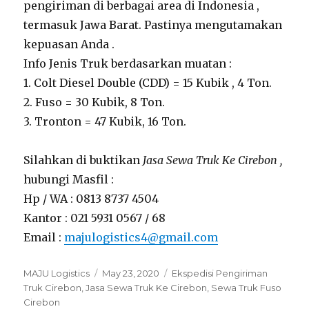
pengiriman di berbagai area di Indonesia ,
termasuk Jawa Barat. Pastinya mengutamakan
kepuasan Anda .
Info Jenis Truk berdasarkan muatan :
1. Colt Diesel Double (CDD) = 15 Kubik , 4 Ton.
2. Fuso = 30 Kubik, 8 Ton.
3. Tronton = 47 Kubik, 16 Ton.
Silahkan di buktikan
Jasa Sewa Truk Ke Cirebon ,
hubungi Masfil :
Hp / WA : 0813 8737 4504
Kantor : 021 5931 0567 / 68
Email :
majulogistics4@gmail.com
Author
MAJU Logistics
Posted
May 23, 2020
Tags
Ekspedisi Pengiriman
Truk Cirebon
,
Jasa Sewa Truk Ke Cirebon
on
,
Sewa Truk Fuso
Cirebon