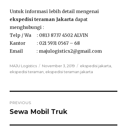
Untuk informasi lebih detail mengenai
ekspedisi teraman Jakarta
dapat
menghubungi :
Telp / Wa : 0813 8737 4502 ALVIN
Kantor : 021 5931 0567 – 68
Email : majulogistics2@gmail.com
Author
MAJU Logistics
Posted
November 3, 2019
Tags
ekspedisi jakarta
,
ekspedisi teraman
on
,
ekspedisi teraman jakarta
Post
PREVIOUS
navigation
Sewa Mobil Truk
Previous
post: