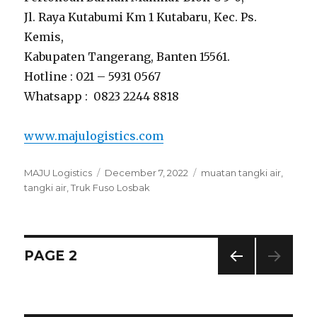
Jl. Raya Kutabumi Km 1 Kutabaru, Kec. Ps.
Kemis,
Kabupaten Tangerang, Banten 15561.
Hotline : 021 – 5931 0567
Whatsapp : 0823 2244 8818
www.majulogistics.com
Author
MAJU Logistics
Posted
December 7, 2022
Tags
muatan tangki air
,
tangki air
,
Truk Fuso Losbak
on
Posts
PAGE
2
PREV
navigation
IOUS
PAG